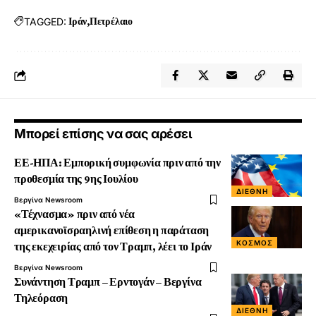
TAGGED:
Ιράν
Πετρέλαιο
Μπορεί επίσης να σας αρέσει
ΕΕ-ΗΠΑ: Εμπορική συμφωνία πριν από την
προθεσμία της 9ης Ιουλίου
ΔΙΕΘΝΉ
Βεργίνα Newsroom
«Τέχνασμα» πριν από νέα
αμερικανοϊσραηλινή επίθεση η παράταση
ΚΟΣΜΟΣ
της εκεχειρίας από τον Τραμπ, λέει το Ιράν
Βεργίνα Newsroom
Συνάντηση Τραμπ – Ερντογάν – Βεργίνα
Τηλεόραση
ΔΙΕΘΝΉ