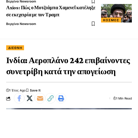
Βεργίνα Newsroom
Αxios: Πώς ο Μοτζτάμπα Χαμενεΐ κατέληξε
σε εκεχειρία με τον Τραμπ
ΚΟΣΜΟΣ
Βεργίνα Newsroom
ΔΙΕΘΝΉ
Ινδία: Αεροπλάνο 242 επιβαίνοντες
συνετρίβη κατά την απογείωση
1 Έτος Ago
1 Min Read