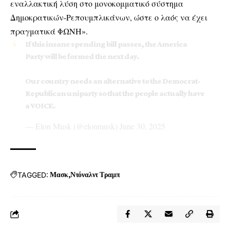
εναλλακτική λύση στο μονοκομματικό σύστημα
Δημοκρατικών-Ρεπουμπλικάνων, ώστε ο λαός να έχει
πραγματικά ΦΩΝΗ».
If this insane spending bill passes, the America
Party will be formed the next day.
Our country needs an alternative to the Democrat-
Republican uniparty so that the people actually have
a VOICE.
— Elon Musk (@elonmusk)
June 30, 2025
TAGGED:
Μασκ
Ντόναλντ Τραμπ