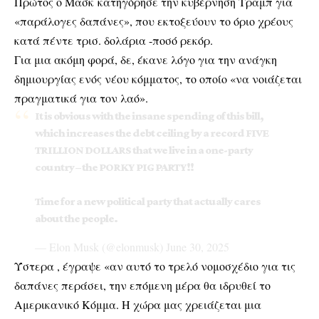
Πρώτος ο Μασκ κατηγόρησε την κυβέρνηση Τραμπ για
«παράλογες δαπάνες», που εκτοξεύουν το όριο χρέους
κατά πέντε τρισ. δολάρια -ποσό ρεκόρ.
Για μια ακόμη φορά, δε, έκανε λόγο για την ανάγκη
δημιουργίας ενός νέου κόμματος, το οποίο «να νοιάζεται
πραγματικά για τον λαό».
It is obvious with the insane spending of this bill,
which increases the debt ceiling by a record FIVE
TRILLION DOLLARS that we live in a one-party
country – the PORKY PIG PARTY!!
Time for a new political party that actually cares
about the people.
— Elon Musk (@elonmusk)
June 30, 2025
Ύστερα , έγραψε «αν αυτό το τρελό νομοσχέδιο για τις
δαπάνες περάσει, την επόμενη μέρα θα ιδρυθεί το
Αμερικανικό Κόμμα. Η χώρα μας χρειάζεται μια