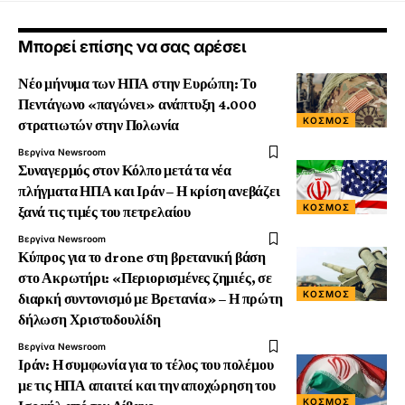
Μπορεί επίσης να σας αρέσει
Νέο μήνυμα των ΗΠΑ στην Ευρώπη: Το
Πεντάγωνο «παγώνει» ανάπτυξη 4.000
ΚΟΣΜΟΣ
στρατιωτών στην Πολωνία
Βεργίνα Newsroom
Συναγερμός στον Κόλπο μετά τα νέα
πλήγματα ΗΠΑ και Ιράν – Η κρίση ανεβάζει
ΚΟΣΜΟΣ
ξανά τις τιμές του πετρελαίου
Βεργίνα Newsroom
Κύπρος για το drone στη βρετανική βάση
στο Ακρωτήρι: «Περιορισμένες ζημιές, σε
ΚΟΣΜΟΣ
διαρκή συντονισμό με Βρετανία» – Η πρώτη
δήλωση Χριστοδουλίδη
Βεργίνα Newsroom
Ιράν: Η συμφωνία για το τέλος του πολέμου
με τις ΗΠΑ απαιτεί και την αποχώρηση του
ΚΟΣΜΟΣ