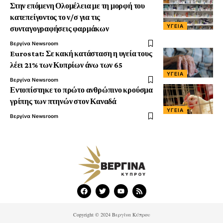
Στην επόμενη Ολομέλεια με τη μορφή του
κατεπείγοντος το ν/σ για τις
ΥΓΕΊΑ
συνταγογραφήσεις φαρμάκων
Βεργίνα Newsroom
Eurostat: Σε κακή κατάσταση η υγεία τους
λέει 21% των Κυπρίων άνω των 65
ΥΓΕΊΑ
Βεργίνα Newsroom
Εντοπίστηκε το πρώτο ανθρώπινο κρούσμα
γρίπης των πτηνών στον Καναδά
ΥΓΕΊΑ
Βεργίνα Newsroom
Copyright © 2024 Βεργίνα Κύπρου