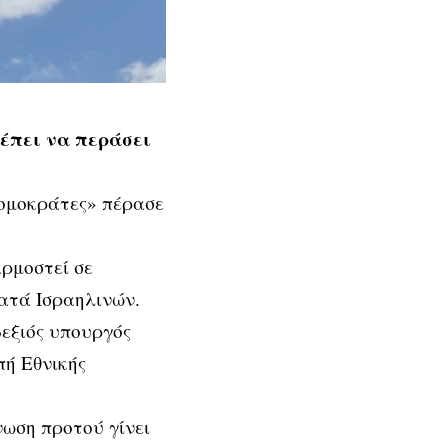
έπει να περάσει
ρομοκράτες» πέρασε
ρμοστεί σε
ατά Ισραηλινών.
δεξιός υπουργός
πή Εθνικής
νωση προτού γίνει