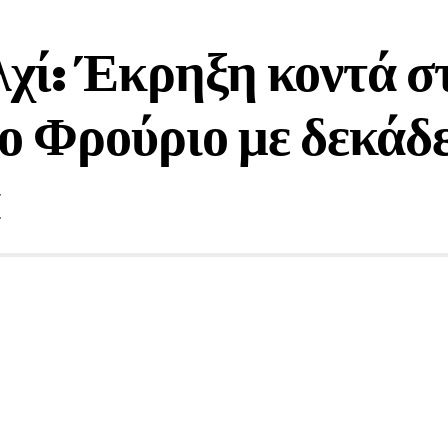
λχί: Έκρηξη κοντά σ
ο Φρούριο με δεκάδ
2 Min Read