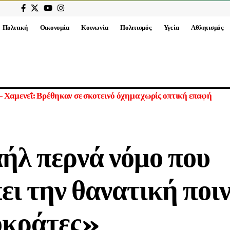
Πολιτική
Οικονομία
Κοινωνία
Πολιτισμός
Υγεία
Αθλητισμός
γαλύτερη επίθεση από τον Β’ Παγκόσμιο Πόλεμο – Το Ιράν μας π
αήλ περνά νόμο που
ει την θανατική ποι
οκράτες»