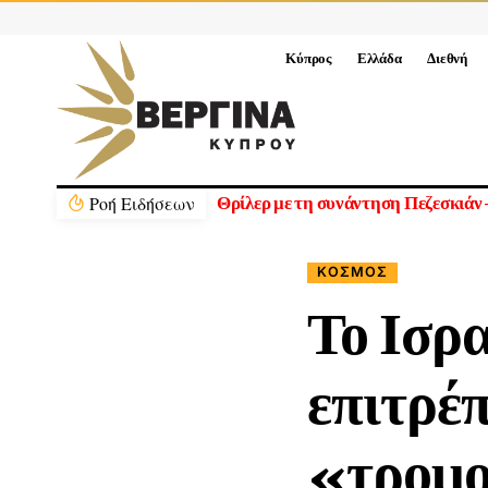
Κύπρος
Ελλάδα
Διεθνή
Ρoή Ειδήσεων
Τραμπ: «Ήμασταν έτοιμοι για τη με
ΚΟΣΜΟΣ
Το Ισρ
επιτρέπ
«τρομ