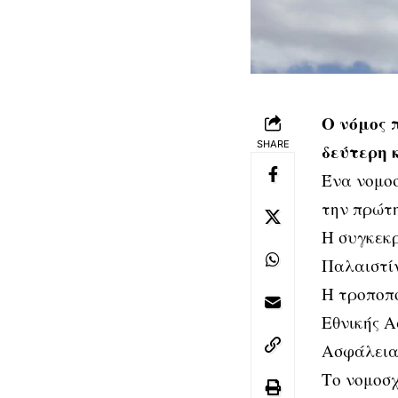
Ο νόμος 
SHARE
δεύτερη 
Ένα νομοσ
την πρώτη
Η συγκεκρ
Παλαιστίν
Η τροποπο
Εθνικής Α
Ασφάλειας
Το νομοσχ