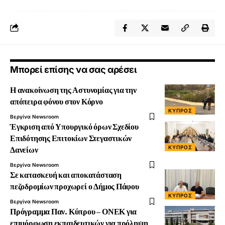
Μπορεί επίσης να σας αρέσει
Η ανακοίνωση της Αστυνομίας για την
απόπειρα φόνου στον Κόρνο
ΚΎΠΡΟΣ
Βεργίνα Newsroom
Έγκριση από Υπουργικό όρων Σχεδίου
Επιδότησης Επιτοκίων Στεγαστικών
ΚΎΠΡΟΣ
Δανείων
Βεργίνα Newsroom
Σε κατασκευή και αποκατάσταση
πεζοδρομίων προχωρεί ο Δήμος Πάφου
ΚΎΠΡΟΣ
Βεργίνα Newsroom
Πρόγραμμα Παν. Κύπρου – ΟΝΕΚ για
επιμόρφωση εκπαιδευτικών για πρόληψη