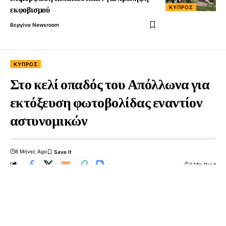
ΚΎΠΡΟΣ
εκφοβισμού
Βεργίνα Newsroom
ΚΎΠΡΟΣ
Στο κελί οπαδός του Απόλλωνα για
εκτόξευση φωτοβολίδας εναντίον
αστυνομικών
8 Μήνες Ago
2 Min Read