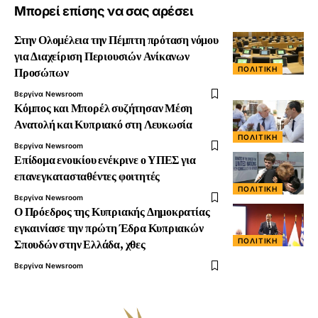
Μπορεί επίσης να σας αρέσει
Στην Ολομέλεια την Πέμπτη πρόταση νόμου
για Διαχείριση Περιουσιών Ανίκανων
ΠΟΛΙΤΙΚΉ
Προσώπων
Βεργίνα Newsroom
Κόμπος και Μπορέλ συζήτησαν Μέση
Ανατολή και Κυπριακό στη Λευκωσία
ΠΟΛΙΤΙΚΉ
Βεργίνα Newsroom
Επίδομα ενοικίου ενέκρινε ο ΥΠΕΣ για
επανεγκατασταθέντες φοιτητές
ΠΟΛΙΤΙΚΉ
Βεργίνα Newsroom
Ο Πρόεδρος της Κυπριακής Δημοκρατίας
εγκαινίασε την πρώτη Έδρα Κυπριακών
ΠΟΛΙΤΙΚΉ
Σπουδών στην Ελλάδα, χθες
Βεργίνα Newsroom