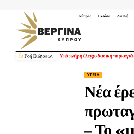
Κύπρος
Ελλάδα
Διεθνή
Ρoή Ειδήσεων
Υπό πλήρη έλεγχο δασική πυρκαγιά
ΥΓΕΊΑ
Νέα έρε
πρωταγ
– Το «