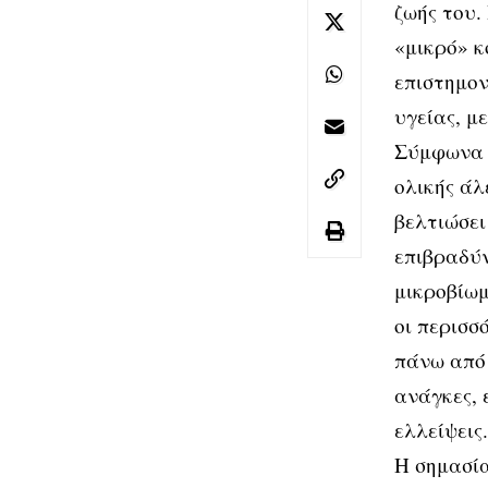
ζωής του.
«μικρό» κ
επιστημον
υγείας, μ
Σύμφωνα 
ολικής άλ
βελτιώσει
επιβραδύν
μικροβίωμ
οι περισσ
πάνω από 
ανάγκες, 
ελλείψεις.
Η σημασία