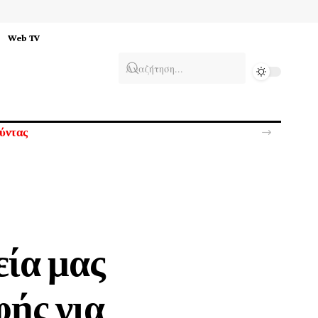
Web TV
ούντας
εία μας
φής για