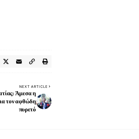
NEXT ARTICLE
τίας: Άμεσα η
ια τον αφθώδη
πυρετό