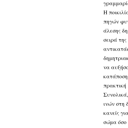
γραμμαρί
Η ποικιλί
πηγών φυτ
άλεσης δη
σειρά της
αντικατάσ
δημητρια
να αυξήσο
κατάποση
πρακτική 
Συνολικά,
ινών στη 
κανείς γι
σώμα όσο 