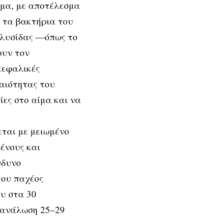
υμα, με αποτέλεσμα
, τα βακτήρια του
αλυσίδας —όπως το
ουν τον
κεφαλικές
ραιότητας του
ίες στο αίμα και να
εται με μειωμένο
ένους και
νδυνο
του παχέος
υ στα 30
τανάλωση 25–29