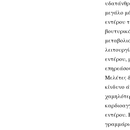
υδατάνθρα
μεγάλο μέ
εντέρου 
βουτυρικό
μεταβολισ
λειτουργί
εντέρου, 
επηρεάσο
Μελέτες δ
κίνδυνο ά
χαμηλότερ
καρδιοαγγ
εντέρου. 
γραμμάρι