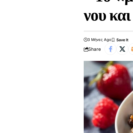
νου κα
3 Μήνες Ago
Share