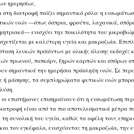
ων ημερησίως.
α στη διατροφή παίζει σημαντικό ρόλο: η ενσωμάτω
ικών ινών —όπως όσπρια, φρούτα, λαχανικά, σπόρο
μητριακά— ενισχύει την ποικιλότητα του μικροβιώμ
 σχετίζεται με καλύτερη υγεία και μακροζωία. Επιπλ
ταση λευκών προϊόντων με ολικής άλεσης εκδοχές 
κών πρωινού, ποπκόρν, ξηρών καρπών και σπόρων σ
υν σημαντικά την ημερήσια πρόσληψη ινών. Σε περι
ς ή μάσησης, τα συμπληρώματα φυτικών ινών μπορ
λύση.
 οι επιστήμονες επισημαίνουν ότι η ενσωμάτωση πε
διατροφή είναι από τα πιο αποτελεσματικά μέτρα π
α τη συνολική του υγεία, καθώς τα οφέλη τους επηρ
και τον εγκέφαλο, ενισχύοντας τη μακροζωία, την ε