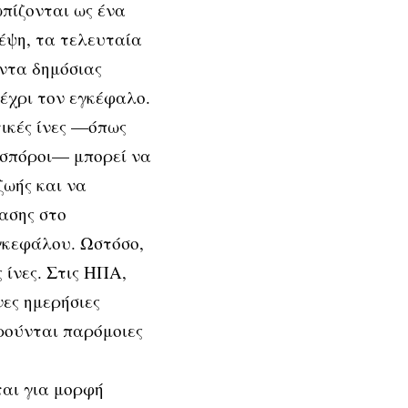
ωπίζονται ως ένα
έψη, τα τελευταία
ντα δημόσιας
μέχρι τον εγκέφαλο.
ικές ίνες —όπως
ι σπόροι— μπορεί να
ζωής και να
ασης στο
γκεφάλου. Ωστόσο,
 ίνες. Στις ΗΠΑ,
ες ημερήσιες
ρούνται παρόμοιες
ται για μορφή