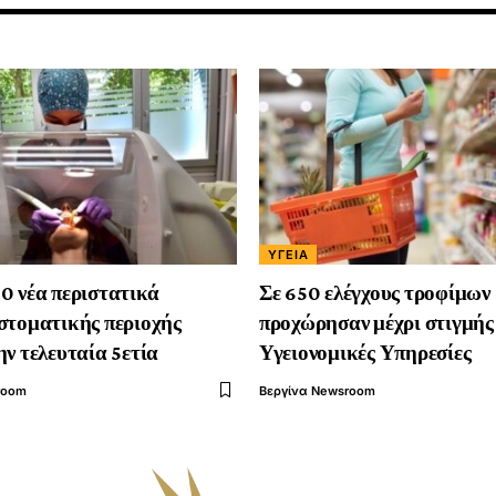
ΥΓΕΊΑ
0 νέα περιστατικά
Σε 650 ελέγχους τροφίμων
στοματικής περιοχής
προχώρησαν μέχρι στιγμής
ην τελευταία 5ετία
Υγειονομικές Υπηρεσίες
room
Βεργίνα Newsroom