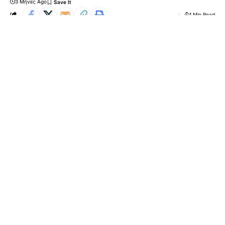
3 Μήνες Ago
1 Min Read
O Αμερικανός πρόεδρος, Ντόναλντ Τραμπ αμέσως μετά
το ταξίδι του στην Κίνα, επέστρεψε και στην αγαπημένη
νυχτερινή δραστηριότητα στo Truth Social.