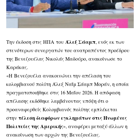
Άλεξ Σάαμπ
Την έκδοση στις ΗΠΑ του
, ενός εκ των
στενότερων συνεργατών του ανατραπέντος προέδρου
της Βενεζουέλας Νικολάς Μαδούρο, ανακοίνωσε το
Καράκας.
«Η Βενεζουέλα ανακοινώνει την απέλαση του
κολομβιανού πολίτη Άλεξ Ναΐμ Σάαμπ Μοράν, η οποία
πραγματοποιήθηκε στις 16 Μαΐου 2026. Η απόφαση
απέλασης εκδόθηκε λαμβάνοντας υπόψη ότι ο
προαναφερθείς Κολομβιανός πολίτης εμπλέκεται
τέλεση διαφόρων εγκλημάτων στις Ηνωμένες
στην
Πολιτείες της Αμερικής
», αναφέρει μεταξύ άλλων η
ανακοίνωση των αρχών της Βενεζουέλας.