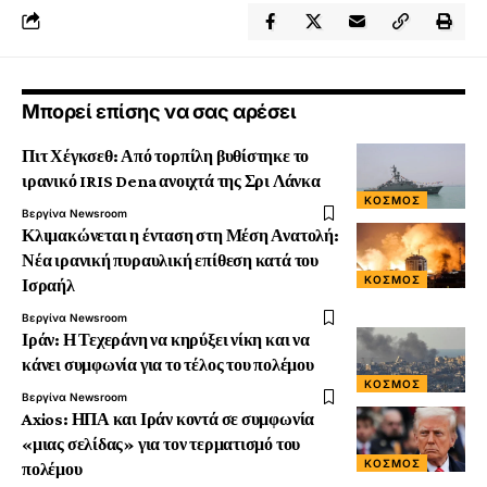
Μπορεί επίσης να σας αρέσει
Πιτ Χέγκσεθ: Από τορπίλη βυθίστηκε το
ιρανικό IRIS Dena ανοιχτά της Σρι Λάνκα
ΚΟΣΜΟΣ
Βεργίνα Newsroom
Κλιμακώνεται η ένταση στη Μέση Ανατολή:
Νέα ιρανική πυραυλική επίθεση κατά του
ΚΟΣΜΟΣ
Ισραήλ
Βεργίνα Newsroom
Ιράν: Η Τεχεράνη να κηρύξει νίκη και να
κάνει συμφωνία για το τέλος του πολέμου
ΚΟΣΜΟΣ
Βεργίνα Newsroom
Axios: ΗΠΑ και Ιράν κοντά σε συμφωνία
«μιας σελίδας» για τον τερματισμό του
ΚΟΣΜΟΣ
πολέμου