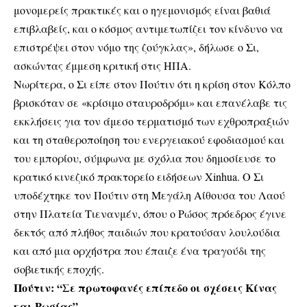
μονομερείς πρακτικές και ο ηγεμονισμός είναι βαθιά
επιβλαβείς, και ο κόσμος αντιμετωπίζει τον κίνδυνο να
επιστρέψει στον νόμο της ζούγκλας», δήλωσε ο Σι,
ασκώντας έμμεση κριτική στις ΗΠΑ.
Νωρίτερα, ο Σι είπε στον Πούτιν ότι η κρίση στον Κόλπο
βρισκόταν σε «κρίσιμο σταυροδρόμι» και επανέλαβε τις
εκκλήσεις για τον άμεσο τερματισμό των εχθροπραξιών
και τη σταθεροποίηση του ενεργειακού εφοδιασμού και
του εμπορίου, σύμφωνα με σχόλια που δημοσίευσε το
κρατικό κινεζικό πρακτορείο ειδήσεων Xinhua. Ο Σι
υποδέχτηκε τον Πούτιν στη Μεγάλη Αίθουσα του Λαού
στην Πλατεία Τιενανμέν, όπου ο Ρώσος πρόεδρος έγινε
δεκτός από πλήθος παιδιών που κρατούσαν λουλούδια
και από μια ορχήστρα που έπαιζε ένα τραγούδι της
σοβιετικής εποχής.
Πούτιν: “Σε πρωτοφανές επίπεδο οι σχέσεις Κίνας
και Ρωσίας”