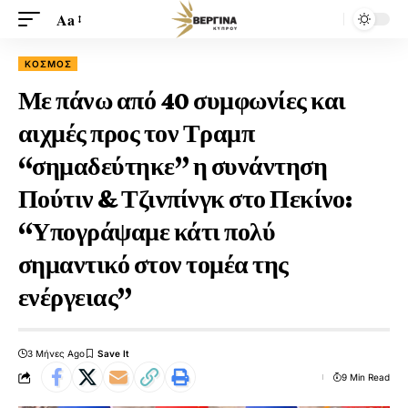
Aa
ΚΟΣΜΟΣ
Με πάνω από 40 συμφωνίες και
αιχμές προς τον Τραμπ
“σημαδεύτηκε” η συνάντηση
Πούτιν & Τζινπίνγκ στο Πεκίνο:
“Υπογράψαμε κάτι πολύ
σημαντικό στον τομέα της
ενέργειας”
3 Μήνες Ago
9 Min Read