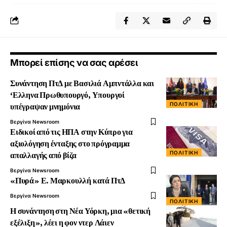
Μπορεί επίσης να σας αρέσει
Συνάντηση ΠτΔ με Βασιλιά Αμπντάλλα και
‘Ελληνα Πρωθυπουργό, Υπουργοί
ΠΟΛΙΤΙΚΉ
υπέγραψαν μνημόνια
Βεργίνα Newsroom
Ειδικοί από τις ΗΠΑ στην Κύπρο για
αξιολόγηση ένταξης στο πρόγραμμα
ΠΟΛΙΤΙΚΉ
απαλλαγής από βίζα
Βεργίνα Newsroom
«Πυρά» Ε. Μαρκουλλή κατά ΠτΔ
Βεργίνα Newsroom
ΠΟΛΙΤΙΚΉ
Η συνάντηση στη Νέα Υόρκη, μια «θετική
εξέλιξη», λέει η φον ντερ Λάιεν