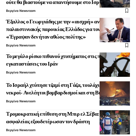
ούτε θα βιαστούμε να απαντήσουμε στο Ισραήλ
Βεργίνα Newsroom
Έξαλλος ο Γεωργιάδης με την «αισχρή» ανακοίνωση της
παλαιστινιακής παροικίας Ελλάδος για τον Ιωνά –
«Έγραψαν δεν ήταν αθώος πολίτης»
Βεργίνα Newsroom
Το μεγάλο ρίσκο πιθανού χτυπήματος στις πετρελαϊκές
εγκαταστάσεις του Ιράν
Βεργίνα Newsroom
Το Ισραήλ χτύπησε τζαμί στη Γάζα, τουλάχιστον 21
νεκροί- Ανελέητοι βομβαρδισμοί και στη Βηρυτό
Βεργίνα Newsroom
Τρομοκρατική επίθεση στη Μπιρ ελ Σέβα: Δυνάμεις
ασφαλείας εξουδετέρωσαν τον δράστη
Βεργίνα Newsroom