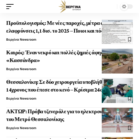
Προϋπολογισμός: Με νέες παροχές, μέτρα στήριξης και
ελαφρύνσεις 1,1 δισ. το 2025 – Ποιοι και πόσα κερδίζουν
Βεργίνα Newsroom
Καιρός: Έναν νεκρό και πολλές ζημιές άφησε πίσω της η
«Κασσάνδρα»
Βεργίνα Newsroom
Θεσσαλονίκη: Σε δύο χειρουργεία υποβλήθηκε ο
14χρονος που έπεσε στο κενό – Κρίσιμα 24ωρα
Βεργίνα Newsroom
ΑΚΤΩΡ: Πρόβα τζενεράλε για το ηλεκτρονικό εισιτήριο
του Μετρό Θεσσαλονίκης
Βεργίνα Newsroom