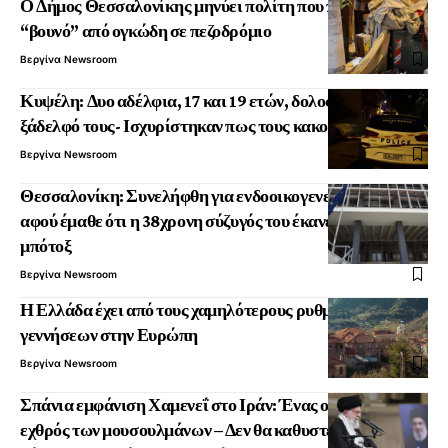
Ο Δήμος Θεσσαλονίκης μηνύει πολίτη που παράτησε
“βουνό” από ογκώδη σε πεζοδρόμιο
Βεργίνα Newsroom
Κυψέλη: Δυο αδέλφια, 17 και 19 ετών, δολοφόνησαν τον
ξάδελφό τους- Ισχυρίστηκαν πως τους κακοποιούσε
Βεργίνα Newsroom
Θεσσαλονίκη: Συνελήφθη για ενδοοικογενειακή βία
αφού έμαθε ότι η 38χρονη σύζυγός του έκανε κρυφά
μπότοξ
Βεργίνα Newsroom
Η Ελλάδα έχει από τους χαμηλότερους ρυθμούς
γεννήσεων στην Ευρώπη
Βεργίνα Newsroom
Σπάνια εμφάνιση Χαμενεΐ στο Ιράν: Ένας ο κοινός
εχθρός των μουσουλμάνων – Δεν θα καθυστερήσουμε