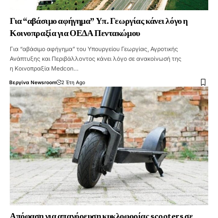
Για “αβάσιμο αφήγημα” Υπ. Γεωργίας κάνει λόγο η
Κοινοπραξία για ΟΕΔΑ Πεντακώμου
Για “αβάσιμο αφήγημα” του Υπουργείου Γεωργίας, Αγροτικής
Ανάπτυξης και Περιβάλλοντος κάνει λόγο σε ανακοίνωσή της
η Κοινοπραξία Medcon…
Βεργίνα Newsroom
2 Έτη Ago
Απόφαση για απαγόρευση κυκλοφορίας scooters σε