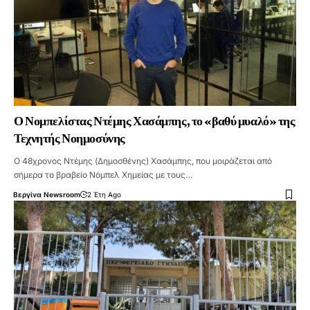
Ο Νομπελίστας Ντέμης Χασάμπης, το «βαθύ μυαλό» της
Τεχνητής Νοημοσύνης
Ο 48χρονος Ντέμης (Δημοσθένης) Χασάμπης, που μοιράζεται από
σήμερα το βραβείο Νόμπελ Χημείας με τους…
Βεργίνα Newsroom
2 Έτη Ago