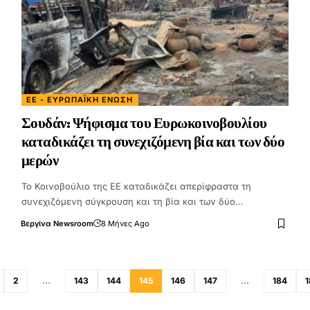
ΕΕ - ΕΥΡΩΠΑΪΚΉ ΈΝΩΣΗ
Σουδάν: Ψήφισμα του Ευρωκοινοβουλίου
καταδικάζει τη συνεχιζόμενη βία και των δύο
μερών
Το Κοινοβούλιο της ΕΕ καταδικάζει απερίφραστα τη
συνεχιζόμενη σύγκρουση και τη βία και των δύο…
Βεργίνα Newsroom
8 Μήνες Ago
2
…
143
144
145
146
147
…
184
1