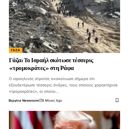
ΓΆΖΑ
Γάζα: Το Ισραήλ σκότωσε τέσσερις
«τρομοκράτες» στη Ράφα
Ο ισραηλινός στρατός ανακοίνωσε σήμερα ότι
εξουδετέρωσε τέσσερις άνδρες, τους οποίους χαρακτήρισε
«τρομοκράτες», οι οποίοι…
Βεργίνα Newsroom
8 Μήνες Ago