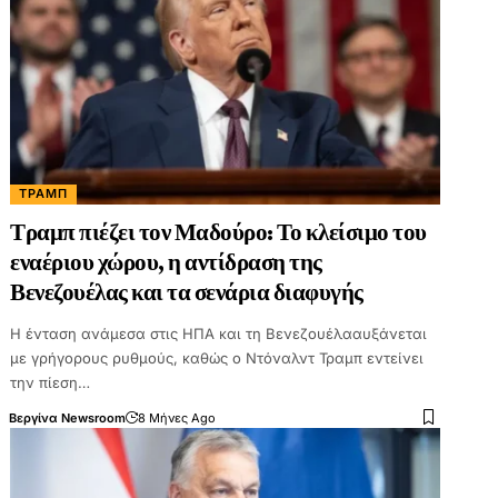
ΤΡΑΜΠ
Τραμπ πιέζει τον Μαδούρο: Το κλείσιμο του
εναέριου χώρου, η αντίδραση της
Βενεζουέλας και τα σενάρια διαφυγής
Η ένταση ανάμεσα στις ΗΠΑ και τη Βενεζουέλααυξάνεται
με γρήγορους ρυθμούς, καθώς ο Ντόναλντ Τραμπ εντείνει
την πίεση…
Βεργίνα Newsroom
8 Μήνες Ago