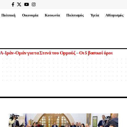
Πολιτική
Οικονομία
Κοινωνία
Πολιτισμός
Υγεία
Αθλητισμός
α Στενά του Ορμούζ – Οι 5 βασικοί όροι