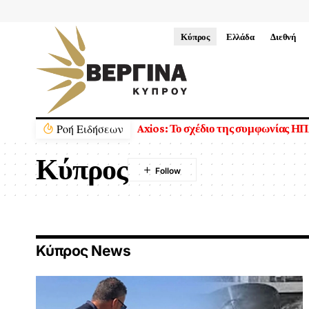
Κύπρος
Ελλάδα
Διεθνή
Ρoή Ειδήσεων
Axios: Το σχέδιο της συμφωνίας ΗΠΑ-Ιράν-Ομάν για τ
Κύπρος
Κύπρος News