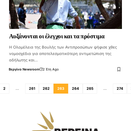
Αυξάνονται οι έλεγχοι και τα πρόστιμα
Η Ολομέλεια της Βουλής των Αντιπροσώπων ψήφισε χθες
νομοσχέδια για αποτελεσματικότερη αντιμετώπιση της
αδήλωτης και…
Βεργίνα Newsroom
2 Έτη Ago
2
…
261
262
263
264
265
…
274