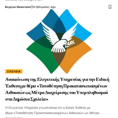
Βεργίνα Newsroom
4 Εβδομάδες Ago
ΣΧΟΛΕΊΑ
Ανακοίνωση της Ελεγκτικής Υπηρεσίας για την Ειδική
Έκθεση με θέμα «Τοποθέτηση Προκατασκευασμένων
Αιθουσών ως Μέτρο Διαχείρισης του Υπερπληθυσμού
στα Δημόσια Σχολεία»
Η Ελεγκτική Υπηρεσία γνωστοποιεί ότι η Ειδική Έκθεση με
θέμα «Τοποθέτηση Προκατασκευασμένων Αιθουσών ως Μέτρο