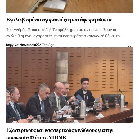
Εγκλωβισµένοι αγοραστές: η κατάφωρη αδικία
Του Ανδρέα Πασιουρτίδη* Το πρόβληµα που αντιµετωπίζουν οι
εγκλωβισµένοι αγοραστές είναι ένα τεράστιο κοινωνικό θέµα, το…
Βεργίνα Newsroom
2 Έτη Ago
Εξωτερικούς και εσωτερικούς κινδύνους για την
οικονομία βλέπει ο ΥΠΟΙΚ