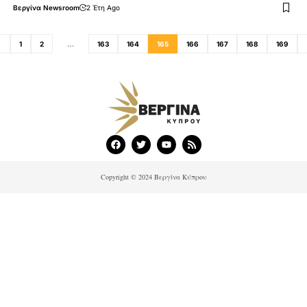
Βεργίνα Newsroom
2 Έτη Ago
1
2
…
163
164
165
166
167
168
169
Copyright © 2024 Βεργίνα Κύπρου