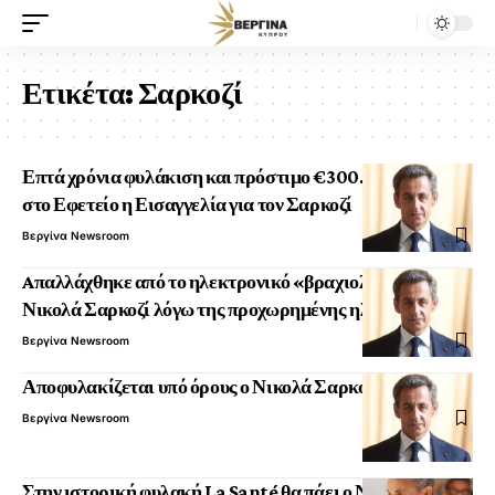
Ετικέτα:
Σαρκοζί
Επτά χρόνια φυλάκιση και πρόστιμο €300.000 πρότεινε
στο Εφετείο η Εισαγγελία για τον Σαρκοζί
Βεργίνα Newsroom
Aπαλλάχθηκε από το ηλεκτρονικό «βραχιολάκι» o
Νικολά Σαρκοζί λόγω της προχωρημένης ηλικίας του
Βεργίνα Newsroom
Αποφυλακίζεται υπό όρους ο Νικολά Σαρκοζί
Βεργίνα Newsroom
Στην ιστορική φυλακή La Santé θα πάει ο Νικολά