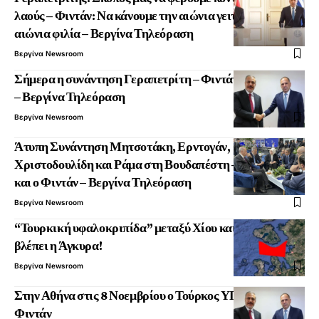
λαούς – Φιντάν: Να κάνουμε την αιώνια γειτονία μας,
αιώνια φιλία – Βεργίνα Τηλεόραση
Βεργίνα Newsroom
Σήμερα η συνάντηση Γεραπετρίτη – Φιντάν στην Αθήνα
– Βεργίνα Τηλεόραση
Βεργίνα Newsroom
Άτυπη Συνάντηση Μητσοτάκη, Ερντογάν,
Χριστοδουλίδη και Ράμα στη Βουδαπέστη – Στο Τραπέζι
και ο Φιντάν – Βεργίνα Τηλεόραση
Βεργίνα Newsroom
“Τουρκική υφαλοκριπίδα” μεταξύ Χίου και Λέσβου
βλέπει η Άγκυρα!
Βεργίνα Newsroom
Στην Αθήνα στις 8 Νοεμβρίου ο Τούρκος ΥΠΕΞ Χακάν
Φιντάν