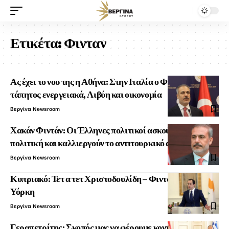
Ετικέτα:
Φινταν
Ας έχει το νου της η Αθήνα: Στην Ιταλία ο Φιντάν – Επί
τάπητος ενεργειακά, Λιβύη και οικονομία
Βεργίνα Newsroom
Χακάν Φιντάν: Οι Έλληνες πολιτικοί ασκούν φθηνή
πολιτική και καλλιεργούν το αντιτουρκικό αίσθημα
Βεργίνα Newsroom
Κυπριακό: Τετ α τετ Χριστοδουλίδη – Φιντάν στη Νέα
Υόρκη
Βεργίνα Newsroom
Γεραπετρίτης: Σκοπός μας να φέρουμε κοντά τους δυο