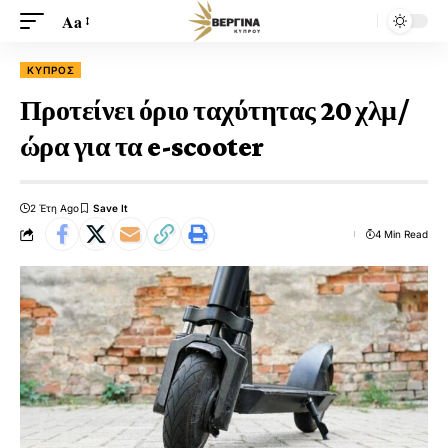
Aa
ΚΎΠΡΟΣ
Προτείνει όριο ταχύτητας 20 χλμ/
ώρα για τα e-scooter
2 Έτη Ago
4 Min Read