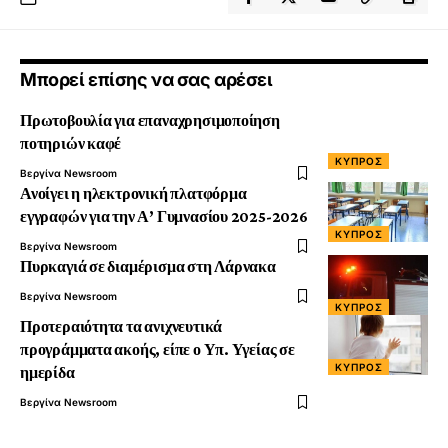
Μπορεί επίσης να σας αρέσει
Πρωτοβουλία για επαναχρησιμοποίηση
ποτηριών καφέ
ΚΎΠΡΟΣ
Βεργίνα Newsroom
Ανοίγει η ηλεκτρονική πλατφόρμα
εγγραφών για την Α’ Γυμνασίου 2025-2026
ΚΎΠΡΟΣ
Βεργίνα Newsroom
Πυρκαγιά σε διαμέρισμα στη Λάρνακα
Βεργίνα Newsroom
ΚΎΠΡΟΣ
Προτεραιότητα τα ανιχνευτικά
προγράμματα ακοής, είπε ο Υπ. Υγείας σε
ΚΎΠΡΟΣ
ημερίδα
Βεργίνα Newsroom