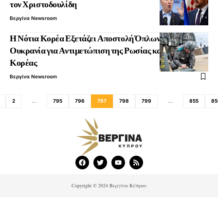
τον Χριστοδουλίδη
Βεργίνα Newsroom
Η Νότια Κορέα Εξετάζει Αποστολή Όπλων στην
Ουκρανία για Αντιμετώπιση της Ρωσίας και της Βόρειας
Κορέας
Βεργίνα Newsroom
2
…
795
796
797
798
799
…
855
85
Copyright © 2024 Βεργίνα Κύπρου