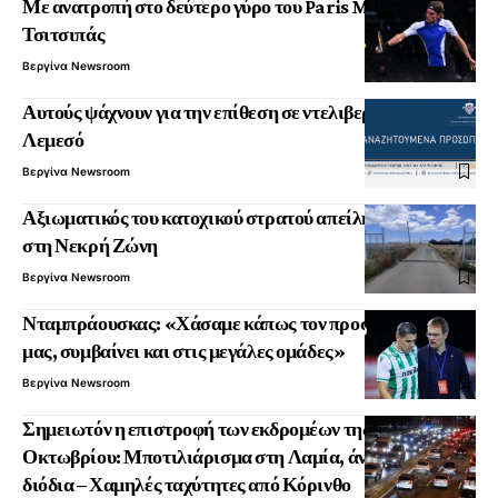
Με ανατροπή στο δεύτερο γύρο του Paris Masters ο
Τσιτσιπάς
Βεργίνα Newsroom
Αυτούς ψάχνουν για την επίθεση σε ντελιβερά στη
Λεμεσό
Βεργίνα Newsroom
Αξιωματικός του κατοχικού στρατού απείλησε γεωργό
στη Νεκρή Ζώνη
Βεργίνα Newsroom
Νταμπράουσκας: «Χάσαμε κάπως τον προσανατολισμό
μας, συμβαίνει και στις μεγάλες ομάδες»
Βεργίνα Newsroom
Σημειωτόν η επιστροφή των εκδρομέων της 28ης
Οκτωβρίου: Μποτιλιάρισμα στη Λαμία, άνοιξαν τα
διόδια – Χαμηλές ταχύτητες από Κόρινθο