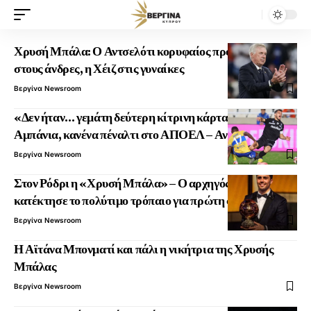
Χρυσή Μπάλα: Ο Αντσελότι κορυφαίος προπονητής
στους άνδρες, η Χέιζ στις γυναίκες
Βεργίνα Newsroom
«Δεν ήταν… γεμάτη δεύτερη κίτρινη κάρτα στον
Αμπάνια, κανένα πέναλτι στο ΑΠΟΕΛ – Ανόρθωση»
Βεργίνα Newsroom
Στον Ρόδρι η «Χρυσή Μπάλα» – Ο αρχηγός της Ισπανίας
κατέκτησε το πολύτιμο τρόπαιο για πρώτη φορά
Βεργίνα Newsroom
Η Αϊτάνα Μπονματί και πάλι η νικήτρια της Χρυσής
Μπάλας
Βεργίνα Newsroom