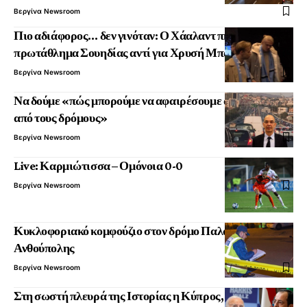
Βεργίνα Newsroom
Πιο αδιάφορος… δεν γινόταν: Ο Χάαλαντ πήγε να δει
πρωτάθλημα Σουηδίας αντί για Χρυσή Μπάλα!
Βεργίνα Newsroom
Να δούμε «πώς μπορούμε να αφαιρέσουμε αυτοκίνητα
από τους δρόμους»
Βεργίνα Newsroom
Live: Καρμιώτισσα – Ομόνοια 0-0
Βεργίνα Newsroom
Κυκλοφοριακό κομφούζιο στον δρόμο Παλαιχωρίου –
Ανθούπολης
Βεργίνα Newsroom
Στη σωστή πλευρά της Ιστορίας η Κύπρος, σύμφωνα με