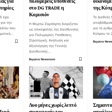
ίας για
πολυμερείς υποθέσεις
οικονομ
πηρίες
στο DG TRADE η
της Κύπ
Κομισιόν
5 έχει
Το Διεθνές 
 για την
αναβάθμισε
Η Μυρτώ Ζαμπάρτα διορίζεται
εδίου που
για το ρυθ
ως επικεφαλής της διεύθυνσης
οματική…
Κύπρου το 
για Πολυμερείς Υποθέσεις,
Στρατηγική, Ανάλυση και
Βεργίνα New
Αξιολόγηση της Γενικής
Διεύθυνσης…
Βεργίνα Newsroom
Δυο μήνες χωρίς λεπτό
Σημαντικ
 Ιερά
συμμετοχής του
ασφάλεια