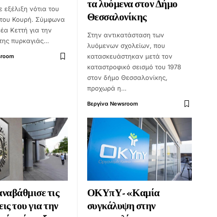
τα λυόμενα στον Δήμο
 εξέλιξη νότια του
Θεσσαλονίκης
του Κουρή. Σύμφωνα
έα Κεττή για την
Στην αντικατάσταση των
της πυρκαγιάς…
λυόμενων σχολείων, που
κατασκευάστηκαν μετά τον
sroom
καταστροφικό σεισμό του 1978
στον δήμο Θεσσαλονίκης,
προχωρά η…
Βεργίνα Newsroom
ναβάθμισε τις
ΟΚΥπΥ-«Καμία
ις του για την
συγκάλυψη στην