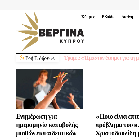
Κύπρος
Ελλάδα
Διεθνή
Ρoή Ειδήσεων
Τραμπ: «Ήμασταν έτοιμοι για τη με
Ενημέρωση για
«Ποιο είναι επι
ημερομηνία καταβολής
πρόβλημα του κ
μισθών εκπαιδευτικών
Χριστοδουλίδη 