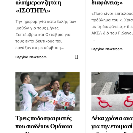
ολοήμερων ζητά η
διαφάνεια;»
«ΙΣΟΤΗΤΑ»
«Ποιο είναι επιτέλους
πρόβλημα του κ. Χρι
Την ημερομηνία καταβολής των
με τη διαφάνεια;» δι
μισθών για τους μήνες
ΑΚΕΛ διά του Γιώργο
Σεπτέμβριο και Οκτώβριο για
…
τους εκπαιδευτικούς που
εργάζονται με σύμβαση…
Βεργίνα Newsroom
Βεργίνα Newsroom
Τρεις ποδοσφαιριστές
Δέκα χρόνια αν
που συνδέουν Ομόνοια
για την ετοιμασ