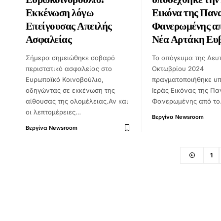
Εκκένωση λόγω
Εικόνα της Παν
Επείγουσας Απειλής
Φανερωμένης απ
Ασφαλείας
Νέα Αρτάκη Ευ
Σήμερα σημειώθηκε σοβαρό
Το απόγευμα της Δευ
περιστατικό ασφαλείας στο
Οκτωβρίου 2024
Ευρωπαϊκό Κοινοβούλιο,
πραγματοποιήθηκε υπ
οδηγώντας σε εκκένωση της
Ιεράς Εικόνας της Πα
αίθουσας της ολομέλειας.Αν και
Φανερωμένης από τ
οι λεπτομέρειες…
Βεργίνα Newsroom
Βεργίνα Newsroom
1