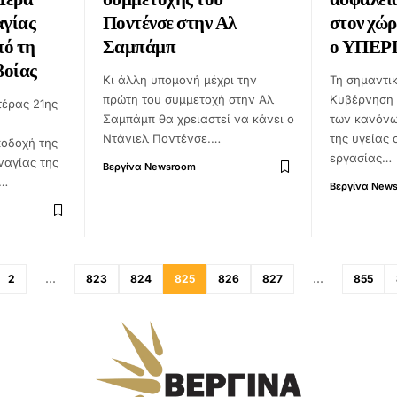
αγίας
Ποντένσε στην Αλ
στον χώρ
ό τη
Σαμπάμπ
ο ΥΠΕΡ
βοίας
Κι άλλη υπομονή μέχρι την
Τη σημαντι
πρώτη του συμμετοχή στην Αλ
Κυβέρνηση 
τέρας 21ης
Σαμπάμπ θα χρειαστεί να κάνει ο
των κανόνω
Ντάνιελ Ποντένσε.…
της υγείας
οδοχή της
εργασίας…
ναγίας της
Βεργίνα Newsroom
ο…
Βεργίνα New
2
…
823
824
825
826
827
…
855