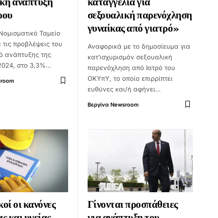
ική ανάπτυξη
καταγγελία για
ρου
σεξουαλική παρενόχληση
γυναίκας από γιατρό»
Νομισματικό Ταμείο
 τις προβλέψεις του
Αναφορικά με το δημοσίευμα για
μό ανάπτυξης της
κατ’ισχυρισμόν σεξουαλική
2024, στο 3,3%…
παρενόχληση από Ιατρό του
ΟΚΥπΥ, το οποίο επιρρίπτει
sroom
ευθύνες και/ή αφήνει…
Βεργίνα Newsroom
οί οι κανόνες
Γίνονται προσπάθειες
ς και υγείας
για ανάπτυξη του