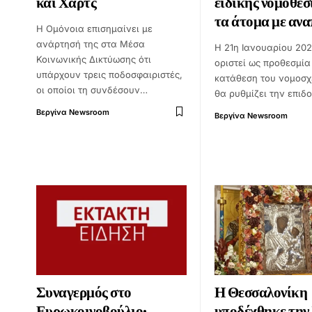
και Χαρτς
ειδικής νομοθεσ
τα άτομα με ανα
Η Ομόνοια επισημαίνει με
ανάρτησή της στα Μέσα
Η 21η Ιανουαρίου 202
Κοινωνικής Δικτύωσης ότι
οριστεί ως προθεσμία
υπάρχουν τρεις ποδοσφαιριστές,
κατάθεση του νομοσχ
οι οποίοι τη συνδέσουν…
θα ρυθμίζει την επιδ
Βεργίνα Newsroom
Βεργίνα Newsroom
Συναγερμός στο
Η Θεσσαλονίκη
Ευρωκοινοβούλιο:
υποδέχθηκε την