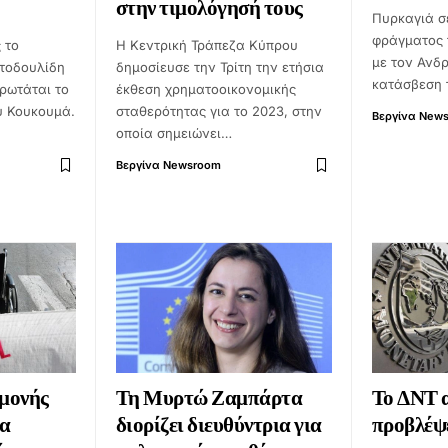
στην τιμολόγησή τους
Πυρκαγιά σε
φράγματος 
 το
Η Κεντρική Τράπεζα Κύπρου
με τον Ανδρ
στοδουλίδη
δημοσίευσε την Τρίτη την ετήσια
κατάσβεση 
ερωτάται το
έκθεση χρηματοοικονομικής
υ Κουκουμά.
σταθερότητας για το 2023, στην
Βεργίνα New
οποία σημειώνει…
Βεργίνα Newsroom
αμονής
Τη Μυρτώ Ζαμπάρτα
Το ΔΝΤ α
ία
διορίζει διευθύντρια για
προβλέψε