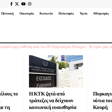
Πολιτική
Οικονομία
Κοινωνία
Πολιτισμός
Υγεία
Αθλητισμός
γαλύτερη επίθεση από τον Β’ Παγκόσμιο Πόλεμο – Το Ιράν μας π
τέλους το
Η ΚΤΚ ζητά από
Πυρκαγιά
.
τράπεζες να δείχνουν
νότια το
με τη
κοινωνική ευαισθησία
Κουρή