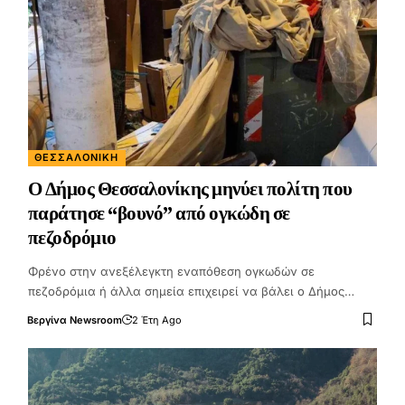
ΘΕΣΣΑΛΟΝΊΚΗ
Ο Δήμος Θεσσαλονίκης μηνύει πολίτη που
παράτησε “βουνό” από ογκώδη σε
πεζοδρόμιο
Φρένο στην ανεξέλεγκτη εναπόθεση ογκωδών σε
πεζοδρόμια ή άλλα σημεία επιχειρεί να βάλει ο Δήμος…
Βεργίνα Newsroom
2 Έτη Ago